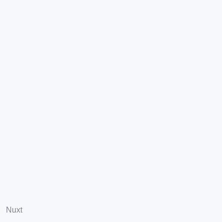
Kontakt
Tel: +420 777 280 314 nebo nám
napiště
info@jiras-stav.cz
Nuxt