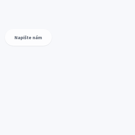
Napište nám
STAVEBNÍ FIRMA
Postavíme Vám
úspěšný život!